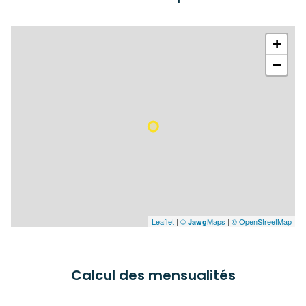
+
−
Leaflet
|
©
Maps
|
© OpenStreetMap
Jawg
Calcul des mensualités