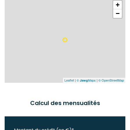
+
−
Leaflet
|
©
Maps
|
© OpenStreetMap
Jawg
Calcul des mensualités