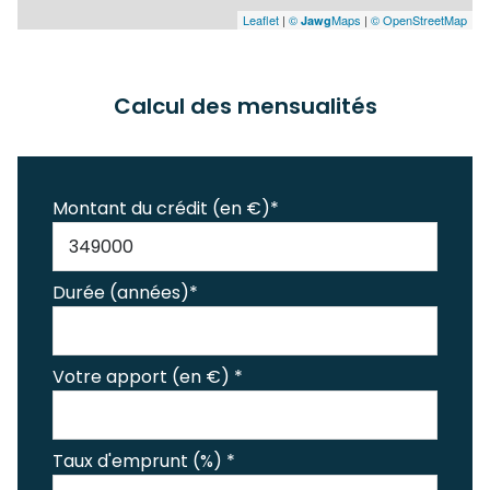
Leaflet
|
©
Maps
|
© OpenStreetMap
Jawg
Calcul des mensualités
Montant du crédit (en €)*
Durée (années)*
Votre apport (en €) *
Taux d'emprunt (%) *