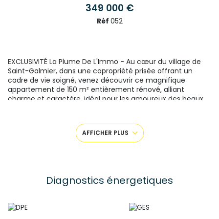
349 000 €
Réf
052
EXCLUSIVITÉ La Plume De L'Immo - Au cœur du village de
Saint-Galmier, dans une copropriété prisée offrant un
cadre de vie soigné, venez découvrir ce magnifique
appartement de 150 m² entièrement rénové, alliant
charme et caractère, idéal pour les amoureux des beaux
espaces. Ses volumes généreux et sa luminosité
+6
exceptionnelle vous séduiront. La pièce de vie, baignée de
lumière, offre une vue imprenable sur la Plaine du Forez, un
AFFICHER PLUS
véritable tableau naturel à contempler chaque jour. Cet
espace convivial regroupe salon, séjour et cuisine, créant
un lieu idéal pour des moments de partage en famille ou
entre amis. L'appartement dispose de trois chambres
spacieuses, dont une superbe suite parentale avec salle de
Diagnostics énergetiques
bains (baignoire et douche) et dressing attenant,
garantissant un confort optimal. De plus, une quatrième
chambre peut être aménagée selon les besoins, offrant
une flexibilité supplémentaire pour accueillir une famille