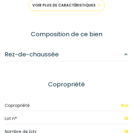
1 salle(s) de bain
VOIR PLUS DE CARACTÉRISTIQUES
1 salle(s) d'eau
construit en 1800
Composition de ce bien
cuisine américaine (équipée)
Rez-de-chaussée
Chauffage individuel : radiateur (gaz)
chambre
26.18 m²
2 parking(s)
chambre
28.51 m²
Copropriété
chambre
19.08 m²
exposition Sud-Ouest
chambre
14.76 m²
Copropriété
Oui
1er étage
salon/sejour
25.84 m²
Lot n°
15
salle de bain
10.29 m²
2 étage(s)
Nombre de lots
15