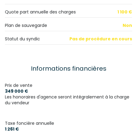
salle d'eau
4.57 m²
vue Plaine Du Forez
cellier
2.73 m²
Quote part annuelle des charges
1 100 €
cave
Couloir
17.86 m²
Plan de sauvegarde
Non
interphone
Statut du syndic
Pas de procédure en cours
Informations financières
Prix de vente
349 000 €
Les honoraires d'agence seront intégralement à la charge
du vendeur
Taxe foncière annuelle
1 261 €