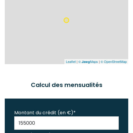
Leaflet
|
©
Maps
|
© OpenStreetMap
Jawg
Calcul des mensualités
Montant du crédit (en €)*