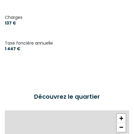
balcon
Charges
interphone
137 €
accès handicapé
Taxe foncière annuelle
1 447 €
Découvrez le quartier
+
−