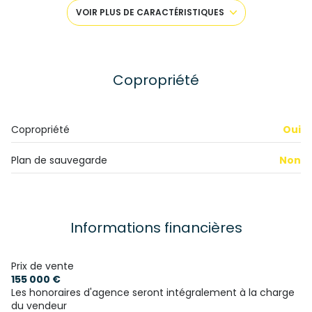
cuisine séparée (semi-équipée)
VOIR PLUS DE CARACTÉRISTIQUES
Chauffage individuel : convecteur (electrique)
1 garage(s)
Copropriété
exposition Sud
Copropriété
Oui
1er étage
Plan de sauvegarde
Non
5 étage(s)
ascenseur
Informations financières
vue jardin
Prix de vente
155 000 €
cave
Les honoraires d'agence seront intégralement à la charge
du vendeur