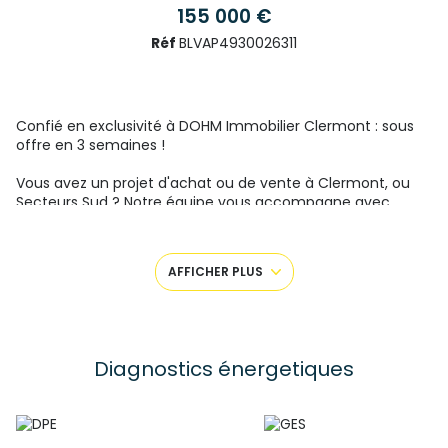
155 000 €
Réf
BLVAP4930026311
Confié en exclusivité à DOHM Immobilier Clermont : sous
offre en 3 semaines !
Vous avez un projet d'achat ou de vente à Clermont, ou
Secteurs Sud ? Notre équipe vous accompagne avec
professionalisme : Amandine sur Clermont et Chamalières,
Laurent 1ère Couronne Sud (Aubière, Beaumont...), et Hervé
sur la 2nde couronne et sur Cournon / Le Cendre / Pont du
AFFICHER PLUS
chateau.
CLERMONT-FERRAND, limite CHAMALIERES, dans une
résidence de bon standing, cet appartement de type F3 de
64,4m² est en parfait état.
Diagnostics énergetiques
Il se compose ainsi :
- Hall d'entrée avec placard penderie
- séjour avec baie vitrée donnant accès au balcon,
orientation Sud