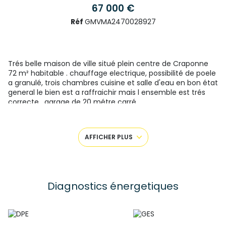
67 000 €
Réf
GMVMA2470028927
Trés belle maison de ville situé plein centre de Craponne
72 m² habitable . chauffage electrique, possibilité de poele
a granulé, trois chambres cuisine et salle d'eau en bon état
general le bien est a raffraichir mais l ensemble est trés
correcte . garage de 20 métre carré.
Pour une visite ou des renseignements complémentaires,
contactez Mickael Gamond agent commercial
indépendant 43022019000177 tel: O673964747.
AFFICHER PLUS
SAS FF Immobilier conseils 33 boulevard Maréchal Fayolle
43000 Le Puy-en-Velay Gérant : Mr Faure Guillaume
Numéro de carte professionnelle CPI
4302 2021 000 000
001
- CCI de la Haute Loire valable jusqu’au 11/04/2027 Les
honoraires sont à la charge du vendeur.
Diagnostics énergetiques