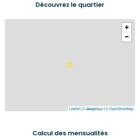
Découvrez le quartier
+
−
Leaflet
|
©
Maps
|
© OpenStreetMap
Jawg
Calcul des mensualités