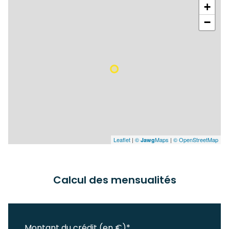
+
−
Leaflet
|
©
Maps
|
© OpenStreetMap
Jawg
Calcul des mensualités
Montant du crédit (en €)*