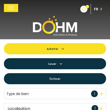
0
FR
Acheter
De l'ancien
Louer
Du neuf
à l'année
Estimer
De l'immo pro
De l'immo pro
Type de bien
1
Localisation
1