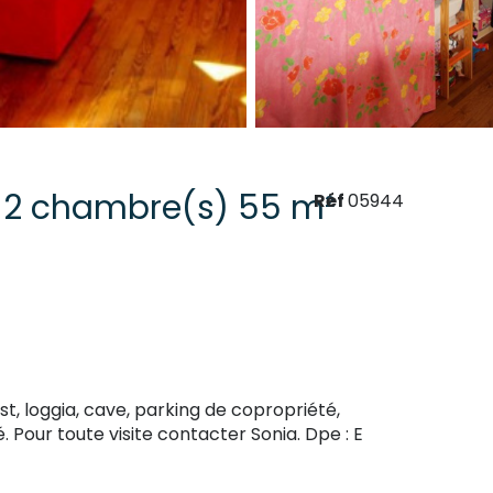
Appartement 3 pièce(s) 2 chambre(s) 55 m²
Réf
05944
st, loggia, cave, parking de copropriété,
Pour toute visite contacter Sonia. Dpe : E