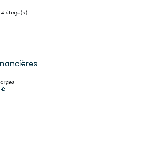
4 étage(s)
inancières
arges
 €