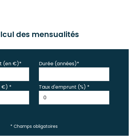
lcul des mensualités
t (en €)*
Durée (années)*
 €) *
Taux d'emprunt (%) *
* Champs obligatoires