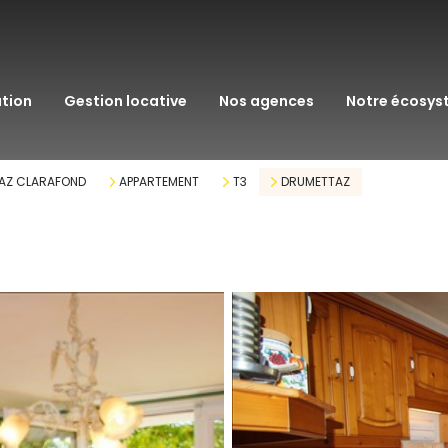
transaction
immo pro
ation
gestion locative
nos agences
notre écosy
assurance
courtage en pr
AZ CLARAFOND
APPARTEMENT
T3
DRUMETTAZ
gestion patrim