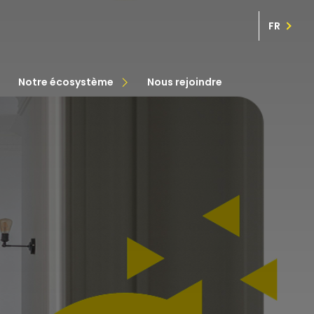
FR
transaction
immo pro
notre écosystème
nous rejoindre
assurance
courtage en prêt
gestion patrimoine