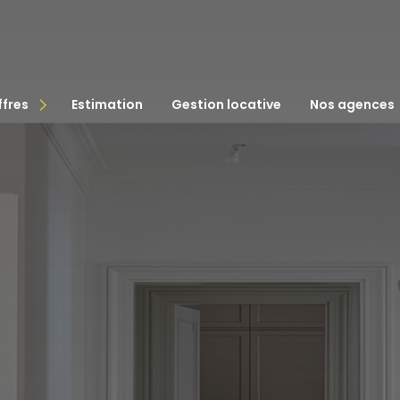
ffres
estimation
gestion locative
nos agences