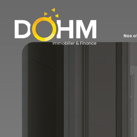
acheter
nos o
louer