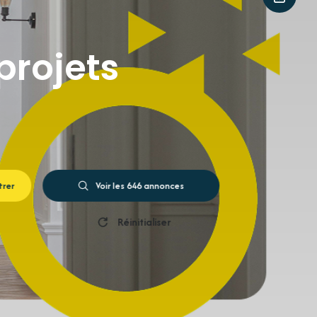
projets
ltrer
Voir les
646
annonces
Réinitialiser