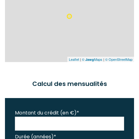
Leaflet
|
©
Maps
|
© OpenStreetMap
Jawg
Calcul des mensualités
Montant du crédit (en €)*
Durée (années)*