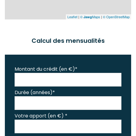
Leaflet
|
©
Maps
|
© OpenStreetMap
Jawg
Calcul des mensualités
Montant du crédit (en €)*
Durée (années)*
Votre apport (en €) *