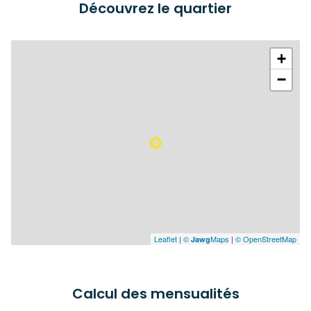
Découvrez le quartier
+
−
Leaflet
|
©
Maps
|
© OpenStreetMap
Jawg
Calcul des mensualités