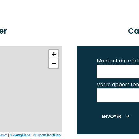
er
Ca
+
Montant du crédi
−
Votre apport (en
ENVOYER
aflet
|
©
Maps
|
© OpenStreetMap
Jawg