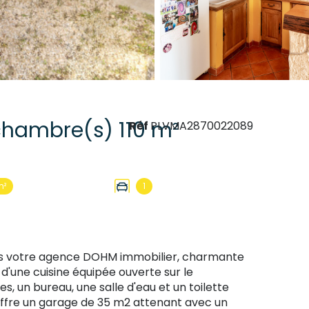
Maison 5 pièce(s) 3 chambre(s) 110 m²
Réf
PLVMA2870022089
m²
1
ans votre agence DOHM immobilier, charmante
d'une cuisine équipée ouverte sur le
s, un bureau, une salle d'eau et un toilette
 offre un garage de 35 m2 attenant avec un