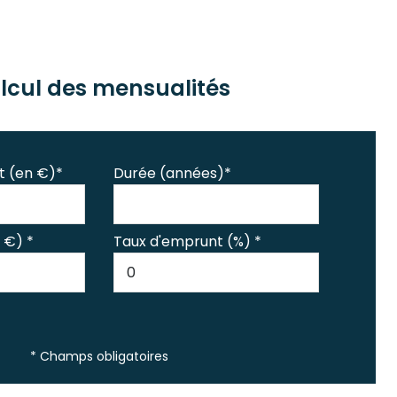
lcul des mensualités
t (en €)*
Durée (années)*
 €) *
Taux d'emprunt (%) *
* Champs obligatoires