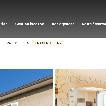
transaction
immo pro
ation
gestion locative
nos agences
notre écosy
assurance
courtage en pr
MAISON
T5
MAISON DE 110 M2
gestion patrim