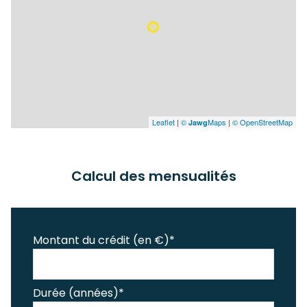
Leaflet
|
©
Maps
|
© OpenStreetMap
Jawg
Calcul des mensualités
Montant du crédit (en €)*
Durée (années)*