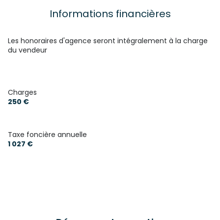
1 garage(s)
Informations financières
exposition Sud-Est
Les honoraires d'agence seront intégralement à la charge
du vendeur
6 niveau(x)
6ème étage
Charges
250 €
7 étage(s)
Taxe foncière annuelle
ascenseur
1 027 €
vue Montagne
cave
balcon