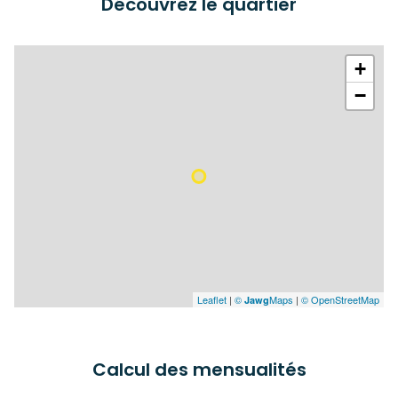
Découvrez le quartier
+
−
Leaflet
|
©
Maps
|
© OpenStreetMap
Jawg
Calcul des mensualités