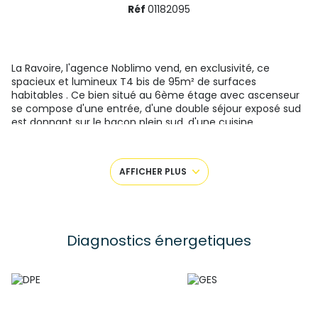
Réf
01182095
La Ravoire, l'agence Noblimo vend, en exclusivité, ce
spacieux et lumineux T4 bis de 95m² de surfaces
habitables . Ce bien situé au 6ème étage avec ascenseur
se compose d'une entrée, d'une double séjour exposé sud
est donnant sur le bacon plein sud, d'une cuisine
indépendante entièrement équipée donnant elle aussi sur
le balcon, de trois chambres dont une avec placard, d'une
salle de bains, d'un toilette séparé, d'une cave et d'un
AFFICHER PLUS
garage de 19m² avec ouverture électrique. Nombreux
rangements. Vous pourrez profiter d'un parking collectif.
Le calme du secteur ainsi que sa vue exceptionnelle sur le
massif montagneux sauront vous séduire.
Rafraichissement à prévoir.
Diagnostics énergetiques
Ce bien est soumis au statut de copropriété sans travaux
ni procédures en cours.
Dpe D
Charges de copropriété : 2600€ ( eau chaude et
chauffage au gaz compris ).
taxe foncière : 1027€