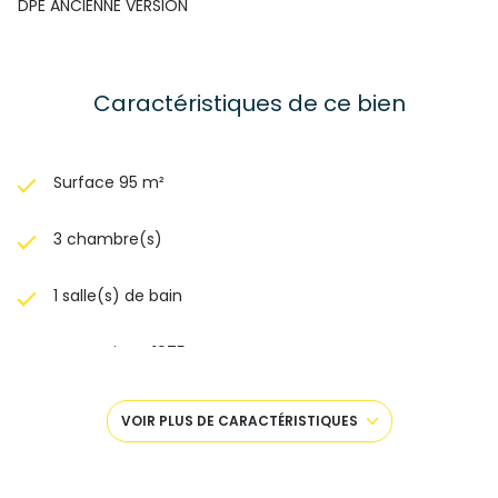
DPE ANCIENNE VERSION
Pour visiter ce bien, contacter Floriane au 07 71 82 49 89
21 lots principaux.
Caractéristiques de ce bien
Surface 95 m²
3 chambre(s)
1 salle(s) de bain
construit en 1975
cuisine séparée (équipée)
VOIR PLUS DE CARACTÉRISTIQUES
Chauffage collectif : radiateur (gaz)