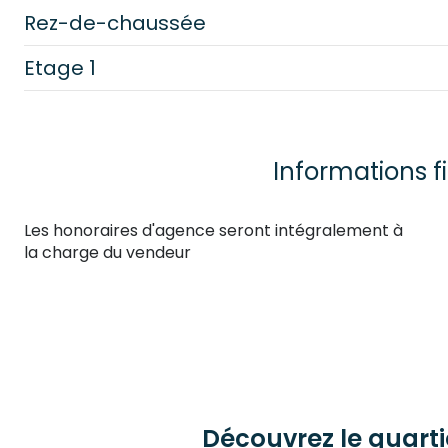
Rez-de-chaussée
Etage 1
salon/sejour
cuisine
salon/sejour
salle d'eau
chambre
Informations f
chambre
Les honoraires d'agence seront intégralement à
salle d'eau
la charge du vendeur
cuisine
WC
entrée
Découvrez le quarti