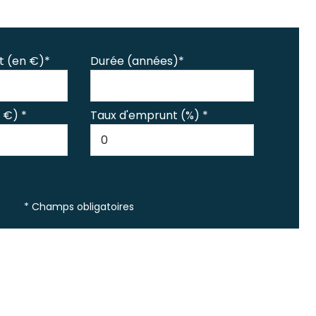
t (en €)*
Durée (années)*
 €) *
Taux d'emprunt (%) *
* Champs obligatoires