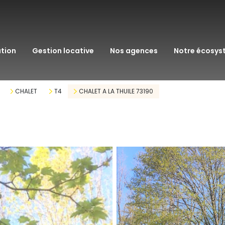
transaction
immo pro
ation
gestion locative
nos agences
notre écosy
assurance
courtage en pr
CHALET
T4
CHALET A LA THUILE 73190
gestion patrim