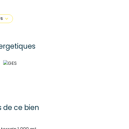
us est présenté sur un terrain clos de 1000
commercial au 06 18 32 13 67
US
xposé sont disponibles sur le site
Géorisques
ergetiques
s de ce bien