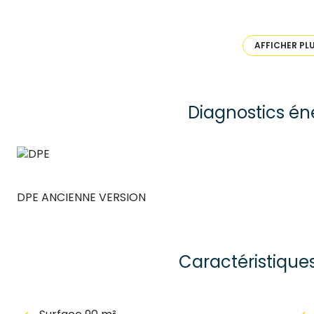
châlet possède également un garage de 50 m2 et il vo
m2. DPE : G Pour le visiter, contactez Monique, agent 
AFFICHER PL
Les informations sur les risques auxquels ce bien est e
Diagnostics én
DPE ANCIENNE VERSION
Caractéristique