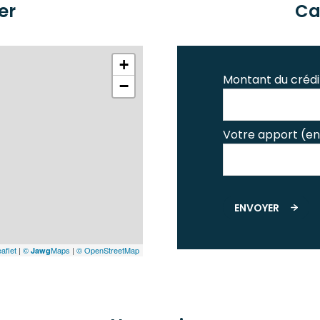
er
Ca
+
Montant du crédi
−
Votre apport (en
ENVOYER
aflet
|
©
Maps
|
© OpenStreetMap
Jawg