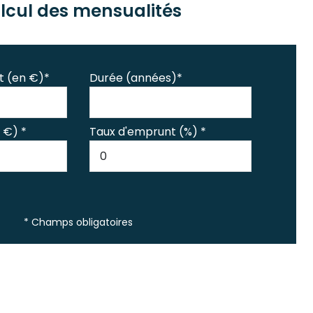
lcul des mensualités
t (en €)*
Durée (années)*
 €) *
Taux d'emprunt (%) *
* Champs obligatoires