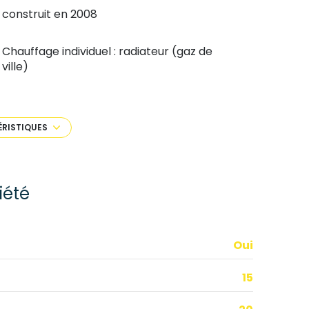
construit en 2008
Chauffage individuel : radiateur (gaz de
ville)
exposition Nord-Est
ÉRISTIQUES
3 étage(s)
interphone
iété
Oui
15