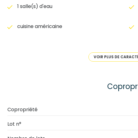
1 salle(s) d'eau
cuisine américaine
1 parking(s)
VOIR PLUS DE CARACT
3ème étage
balcon
Copropr
quartier Centre Ville, Gare
Copropriété
Lot n°