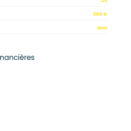
20
300 €
Non
inancières