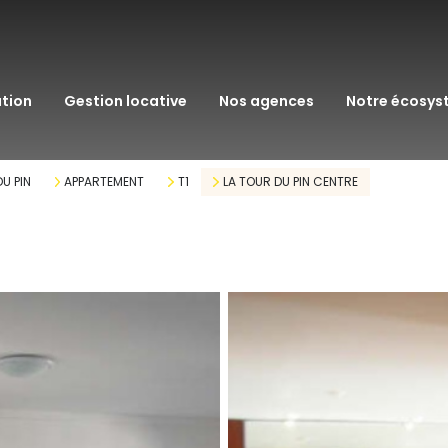
transaction
immo pro
ation
gestion locative
nos agences
notre écosy
assurance
courtage en pr
U PIN
APPARTEMENT
T1
LA TOUR DU PIN CENTRE
gestion patrim