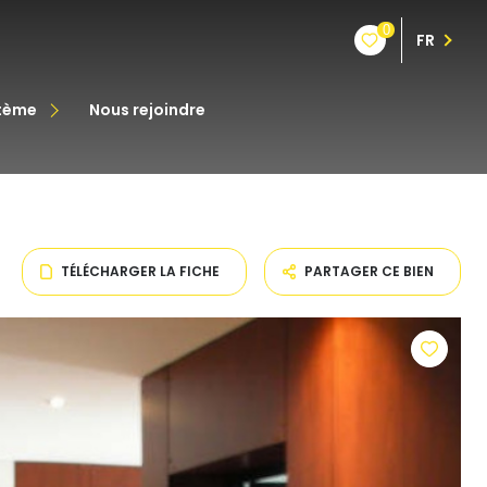
0
FR
stème
nous rejoindre
êt
oine
TÉLÉCHARGER LA FICHE
PARTAGER CE BIEN