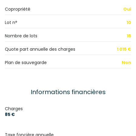
1er étage
Copropriété
Oui
2 étage(s)
Lot n°
10
cave
Nombre de lots
15
terrasse
Quote part annuelle des charges
1 015 €
Plan de sauvegarde
Non
interphone
quartier Centre Ville, Gare
Informations financières
Charges
85 €
Taxe foncière annuelle