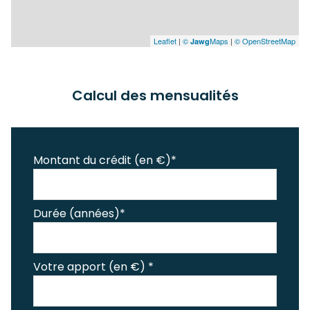
Leaflet
|
©
Maps
|
© OpenStreetMap
Jawg
Calcul des mensualités
Montant du crédit (en €)*
Durée (années)*
Votre apport (en €) *