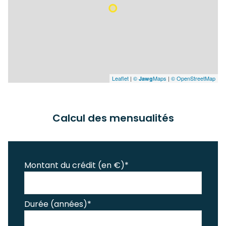
Leaflet
|
©
Maps
|
© OpenStreetMap
Jawg
Calcul des mensualités
Montant du crédit (en €)*
Durée (années)*