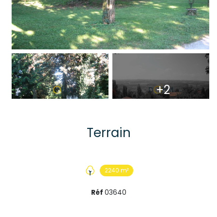
+2
Terrain
2240 m²
Réf
03640