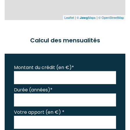
Leaflet
|
©
Maps
|
© OpenStreetMap
Jawg
Calcul des mensualités
Montant du crédit (en €)*
Durée (années)*
Votre apport (en €) *