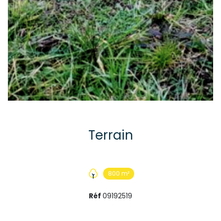
Terrain
800 m²
Réf
09192519