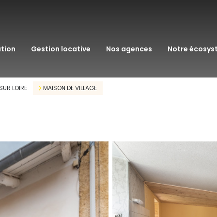
transaction
immo pro
ation
gestion locative
nos agences
notre écosy
assurance
courtage en pr
SUR LOIRE
MAISON DE VILLAGE
gestion patrim