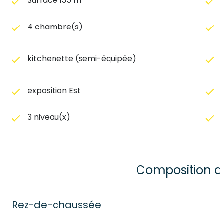
Surface 135 m²
4 chambre(s)
kitchenette (semi-équipée)
exposition Est
3 niveau(x)
Composition d
Rez-de-chaussée