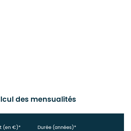
lcul des mensualités
t (en €)*
Durée (années)*