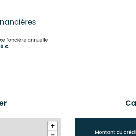
24.3 m²
17.3 m²
inancières
6 m²
xe foncière annuelle
1.2 m²
0 €
16.6 m²
15.5 m²
14.2 m²
26.4 m²
9.5 m²
er
Ca
6 m²
+
Montant du crédi
−