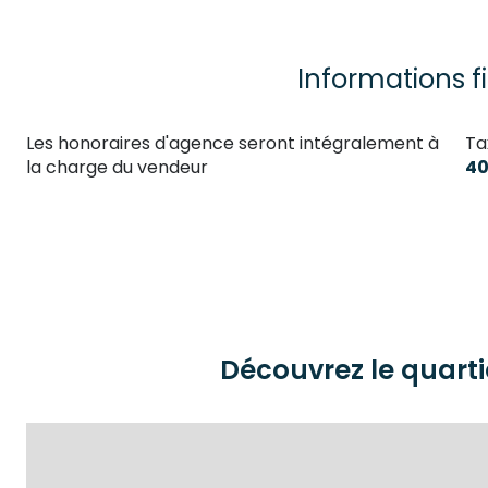
cuisine
salon/sejour
Informations f
salle d'eau
Les honoraires d'agence seront intégralement à
Ta
WC
la charge du vendeur
40
chambre
chambre
chambre
chambre
bureau
Découvrez le quarti
Couloir