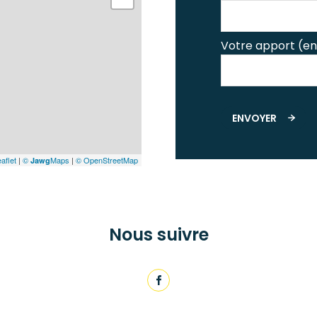
Votre apport (en
ENVOYER
aflet
|
©
Maps
|
© OpenStreetMap
Jawg
Nous suivre