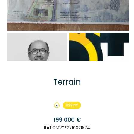
Terrain
823 m²
199 000 €
Réf
CMVTE2710021574