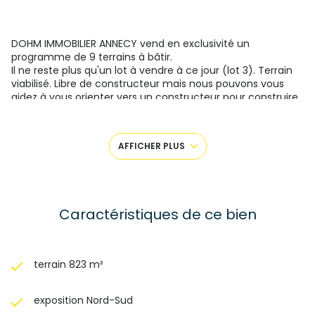
DOHM IMMOBILIER ANNECY vend en exclusivité un
programme de 9 terrains à bâtir.
Il ne reste plus qu'un lot à vendre à ce jour (lot 3). Terrain
viabilisé. Libre de constructeur mais nous pouvons vous
aidez à vous orienter vers un constructeur pour construire
votre projet si vous le souhaitez.
Vous avez un projet de construction? vous recherchez sur
l'axe ANNECY GENEVE? Il ne reste plus que ce lot
AFFICHER PLUS
constructible en vente de 823m² environ à 199 000€ sur la
commune de MENTHONNEX EN BORNES.
Secteur buccolique, à moins de 15 minutes de l'entrée
d'autoroute, 30 minutes d Annecy, 20 minutes de La Roche
S/Foron, 35 mn de Genève (32kms).
Caractéristiques de ce bien
Pour toute demande d'information prenez contact avec
Franck tel: O6 20 59 19 59
Les informations sur les risques auxquels ce bien est
terrain 823 m²
exposé sont disponibles sur le site
Géorisques
exposition Nord-Sud