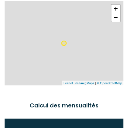
+
−
Leaflet
|
©
Maps
|
© OpenStreetMap
Jawg
Calcul des mensualités