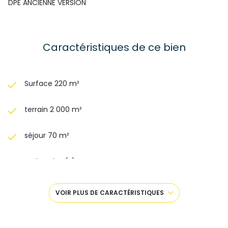
DPE ANCIENNE VERSION
06 27 73 02 04
Caractéristiques de ce bien
Surface 220 m²
terrain 2 000 m²
séjour 70 m²
4 chambre(s)
2 salle(s) de bain
VOIR PLUS DE CARACTÉRISTIQUES
construit en 2008