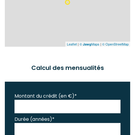
Leaflet
|
©
Maps
|
© OpenStreetMap
Jawg
Calcul des mensualités
Montant du crédit (en €)*
Durée (années)*