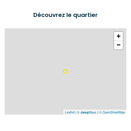
Découvrez le quartier
+
−
Leaflet
|
©
Maps
|
© OpenStreetMap
Jawg