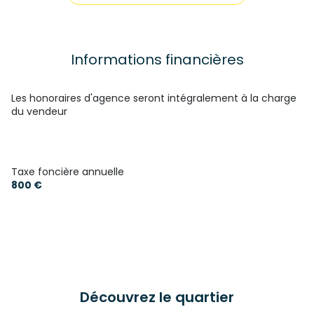
cuisine américaine (équipée)
Chauffage individuel : convecteur (electrique)
Informations financières
1 niveau(x)
Les honoraires d'agence seront intégralement à la charge
du vendeur
1er étage
4 étage(s)
Taxe foncière annuelle
800 €
vue sur jardin
cave
terrasse
Découvrez le quartier