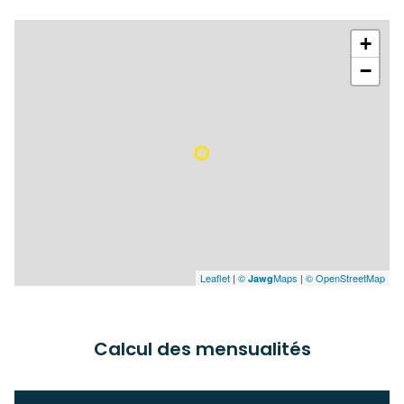
+
−
Leaflet
|
©
Maps
|
© OpenStreetMap
Jawg
Calcul des mensualités