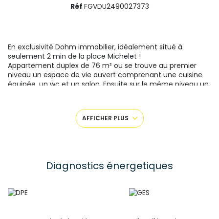
Réf
FGVDU2490027373
En exclusivité Dohm immobilier, idéalement situé à
seulement 2 min de la place Michelet !
Appartement duplex de 76 m² ou se trouve au premier
niveau un espace de vie ouvert comprenant une cuisine
équipée, un wc et un salon. Ensuite sur le méme niveau un
espace nuit avec accés sur une terrasse couverte. Au
niveau inférieur avec accés sur le jardin de environ 140m²
privatif , une suite parentale avec salle de douche, wc et
AFFICHER PLUS
dressing. Appartement trés lumineux, chauffage individuel
éléctrique.
Contact Guillaume Faure O6 04 52 66 18
SAS FF Immobilier conseils 33 boulevard Maréchal Fayolle
43000 Le Puy-en-Velay Gérant : Mr Faure Guillaume
Diagnostics énergetiques
Numéro de carte professionnelle CPI 4302 2021 000 000
001- CCI de la Haute Loire valable jusqu’au 11/04/2027.