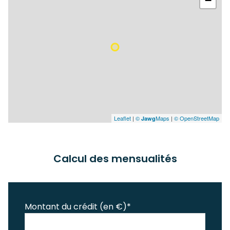
−
Leaflet
|
©
Maps
|
© OpenStreetMap
Jawg
Calcul des mensualités
Montant du crédit (en €)*