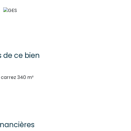
s de ce bien
carrez 340 m²
inancières