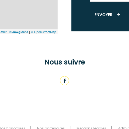
ENVOYER
aflet
|
©
Maps
|
© OpenStreetMap
Jawg
Nous suivre
Nos honoraires
Nos partenaires
Mentions légales
Admi