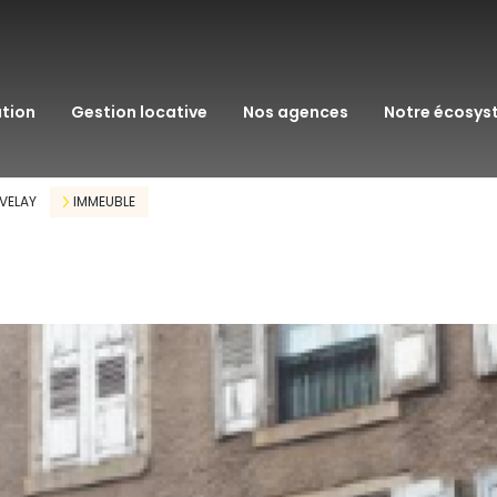
transaction
immo pro
ation
gestion locative
nos agences
notre écosy
assurance
courtage en pr
 VELAY
IMMEUBLE
gestion patrim