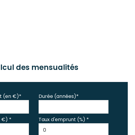
lcul des mensualités
t (en €)*
Durée (années)*
 €) *
Taux d'emprunt (%) *