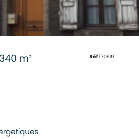
Immeuble 340 m²
Réf
170919
ergetiques