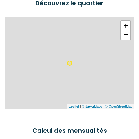
Découvrez le quartier
+
−
Leaflet
|
©
Maps
|
© OpenStreetMap
Jawg
Calcul des mensualités