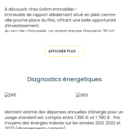
À découvrir chez Dohm Immobilier !
Immeuble de rapport idéalement situé en plein centre-
ville proche place du Plot, offrant une belle opportunité
d’investissement.
Au rez-de-chaussée, un grand garage d’environ 30 m²,
actuellement inoccupé.
Aux étages, deux appartements T2 de 30 m² chacun avec
chauffage électrique. Loué 350 euros par mois avec
AFFICHER PLUS
charges comprises.
Le dernier niveau propose un duplex T3, comprenant deux
+8
chambres, une salle d’eau et une salle de bain. Loué 440
euros par mois avec charges comprises. Chauffage gaz.
Taxe foncière de 1791 euros.
Diagnostics énergetiques
Pour plus d'informations, contactez Lisa CRESPY au O6 40
90 46 28. Agent commercial entrepreneur individuel
8979872800011. SAS FF Immobilier conseils 33 boulevard
Maréchal Fayolle 43000 Le Puy-en-Velay Gérant : Mr Faure
Guillaume Numéro de carte professionnelle CPI 4302 2021
000 000 001- CCI de la Haute Loire valable jusqu’au
Montant estimé des dépenses annuelles d'énergie pour un
11/04/2027. Les honoraires sont à la charge du vendeur.
usage standard est compris entre 1 290 € et 1 780 € . Prix
moyens des énergies indexés sur les années 2021, 2022 et
2023 (abonnements compris).