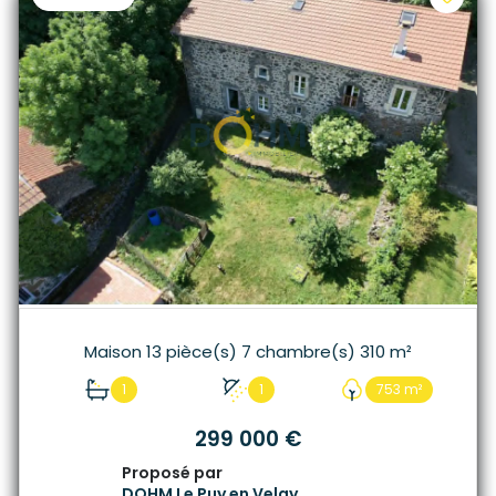
Maison 13 pièce(s) 7 chambre(s) 310 m²
1
1
753 m²
299 000 €
Proposé par
DOHM Le Puy en Velay