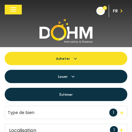
0
FR
Acheter
De l'ancien
Louer
Du neuf
à l'année
Estimer
De l'immo pro
De l'immo pro
Type de bien
1
Localisation
1