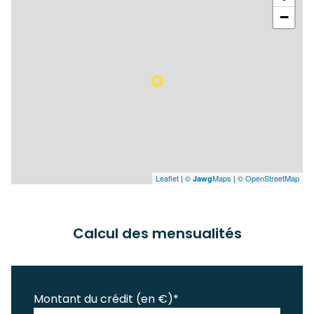
−
Leaflet
|
©
Maps
|
© OpenStreetMap
Jawg
Calcul des mensualités
Montant du crédit (en €)*