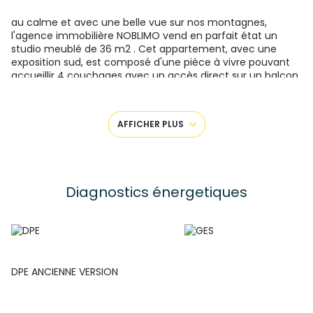
au calme et avec une belle vue sur nos montagnes,
l'agence immobilière NOBLIMO vend en parfait état un
studio meublé de 36 m2 . Cet appartement, avec une
exposition sud, est composé d'une pièce à vivre pouvant
accueillir 4 couchages avec un accès direct sur un balcon,
une kitchenette, une salle d'eau avec toilette. Cet
appartement possède également une cave et un casier à
ski. Honoraires à charge vendeur. Charges annuelles 1116 €
AFFICHER PLUS
chauffage compris. Pour visiter ce bien, contactez
Monique, agent commercial
l.
Diagnostics énergetiques
Les informations sur les risques auxquels ce bien est
exposé sont disponibles sur le site
Géorisques
DPE ANCIENNE VERSION