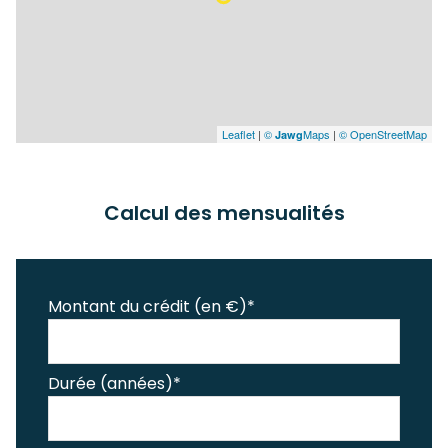
Leaflet
|
©
Maps
|
© OpenStreetMap
Jawg
Calcul des mensualités
Montant du crédit (en €)*
Durée (années)*