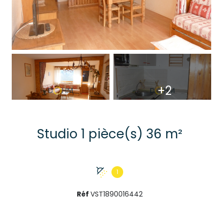
+2
Studio 1 pièce(s) 36 m²
1
Réf
VST1890016442