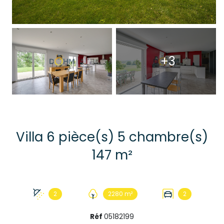
+3
Villa 6 pièce(s) 5 chambre(s)
147 m²
2
2280 m²
2
Réf
05182199