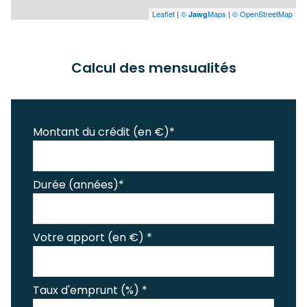
Leaflet
|
©
Maps
|
© OpenStreetMap
Jawg
Calcul des mensualités
Montant du crédit (en €)*
Durée (années)*
Votre apport (en €) *
Taux d'emprunt (%) *