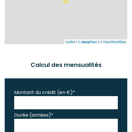
Leaflet
|
©
Maps
|
© OpenStreetMap
Jawg
Calcul des mensualités
Montant du crédit (en €)*
Durée (années)*