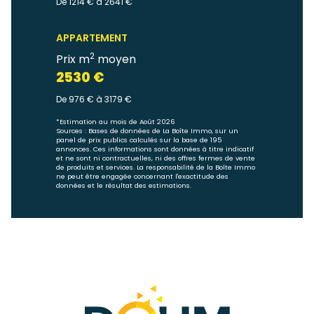
De 1214 € à 2641 €
APPARTEMENT
2
Prix m
moyen
2530 €
De 976 € à 3179 €
*Estimation au mois de Août 2026
Sources : Bases de données de La Boîte Immo, sur un
panel de prix publics calculés sur la base de 195
annonces. Ces informations sont données à titre indicatif
et ne sont ni contractuelles, ni des offres fermes de vente
de produits et services. La responsabilité de la Boîte Immo
ne peut être engagée concernant l'exactitude des
données et le résultat des estimations.