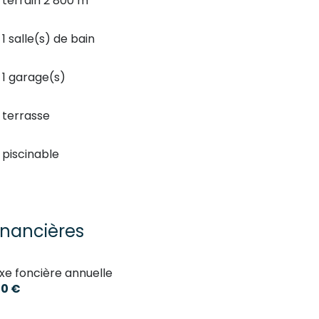
terrain 2 800 m²
1 salle(s) de bain
1 garage(s)
terrasse
piscinable
inancières
xe foncière annuelle
0 €