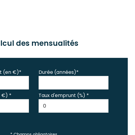
lcul des mensualités
t (en €)*
Durée (années)*
 €) *
Taux d'emprunt (%) *
* Champs obligatoires