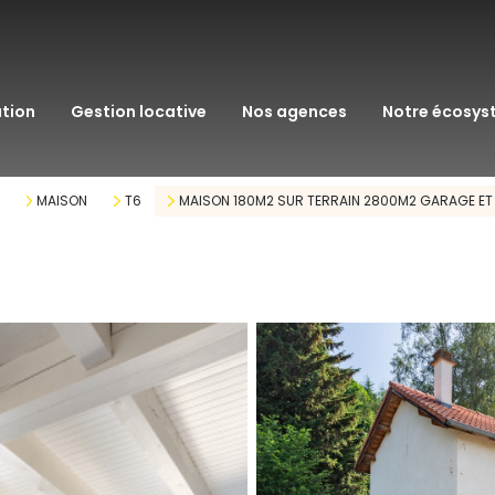
transaction
immo pro
ation
gestion locative
nos agences
notre écosy
assurance
courtage en pr
MAISON
T6
MAISON 180M2 SUR TERRAIN 2800M2 GARAGE ET
gestion patrim