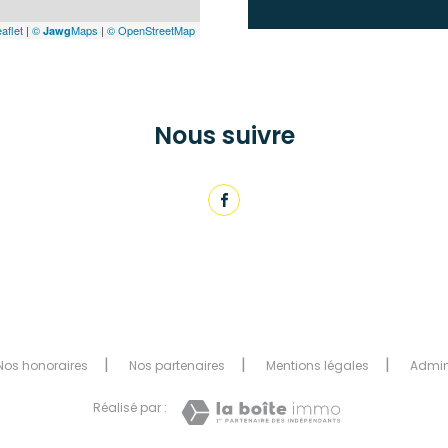
aflet
|
©
Maps
|
© OpenStreetMap
Jawg
Nous suivre
Nos honoraires
Nos partenaires
Mentions légales
Admi
Réalisé par :