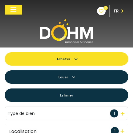
0
FR
Acheter
De l'ancien
Louer
Du neuf
à l'année
Estimer
De l'immo pro
De l'immo pro
Type de bien
1
Localisation
1