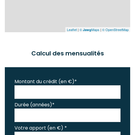
Leaflet
|
©
Maps
|
© OpenStreetMap
Jawg
Calcul des mensualités
Montant du crédit (en €)*
Durée (années)*
Votre apport (en €) *