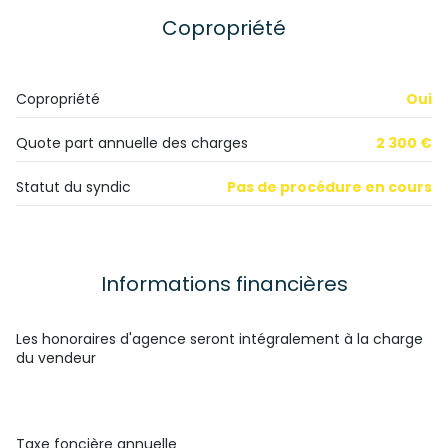
exposition Sud
Copropriété
1 niveau(x)
Copropriété
Oui
4ème étage
Quote part annuelle des charges
2 300 €
5 étage(s)
Statut du syndic
Pas de procédure en cours
ascenseur
vue montagne
Informations financières
cave
Les honoraires d'agence seront intégralement à la charge
du vendeur
balcon
interphone
Taxe foncière annuelle