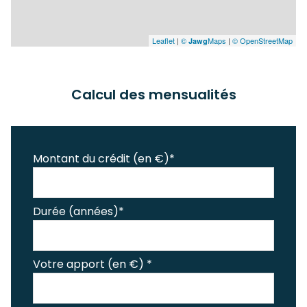
Leaflet
|
©
Maps
|
© OpenStreetMap
Jawg
Calcul des mensualités
Montant du crédit (en €)*
Durée (années)*
Votre apport (en €) *