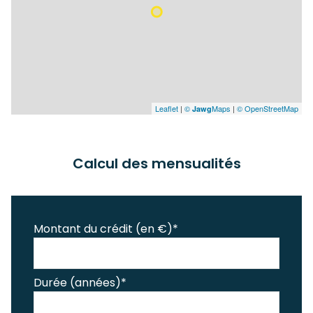
Leaflet
|
©
Maps
|
© OpenStreetMap
Jawg
Calcul des mensualités
Montant du crédit (en €)*
Durée (années)*