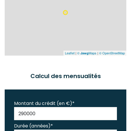
Leaflet
|
©
Maps
|
© OpenStreetMap
Jawg
Calcul des mensualités
Montant du crédit (en €)*
Durée (années)*