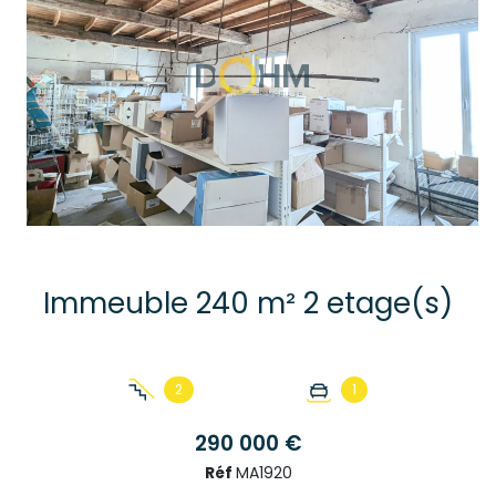
Immeuble 240 m² 2 etage(s)
2
1
290 000 €
+2
Réf
MA1920