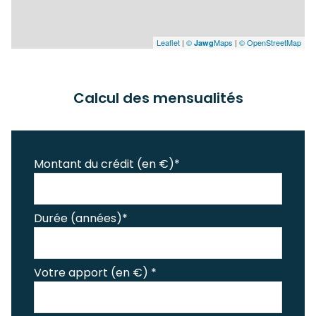
Leaflet
|
©
Maps
|
© OpenStreetMap
Jawg
Calcul des mensualités
Montant du crédit (en €)*
Durée (années)*
Votre apport (en €) *