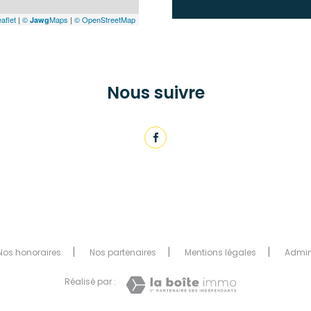
aflet
|
©
Maps
|
© OpenStreetMap
Jawg
Nous suivre
Nos honoraires
Nos partenaires
Mentions légales
Admi
Réalisé par :