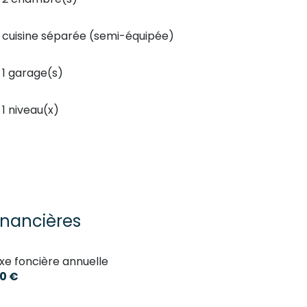
cuisine séparée (semi-équipée)
1 garage(s)
1 niveau(x)
inancières
xe foncière annuelle
0 €