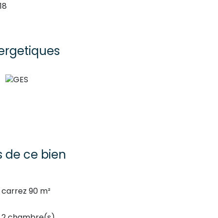
18
ergetiques
s de ce bien
carrez 90 m²
2 chambre(s)