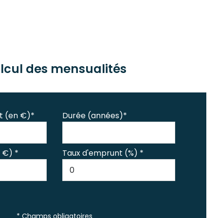
lcul des mensualités
t (en €)*
Durée (années)*
 €) *
Taux d'emprunt (%) *
* Champs obligatoires