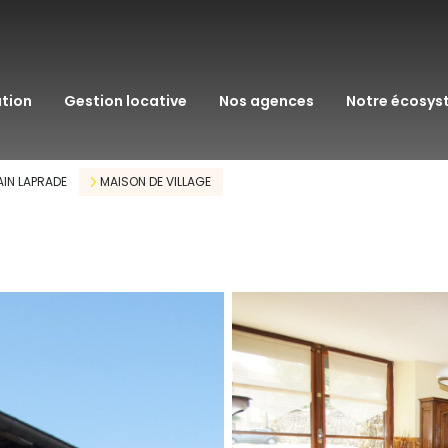
transaction
immo pro
ation
gestion locative
nos agences
notre écosy
assurance
courtage en pr
IN LAPRADE
MAISON DE VILLAGE
gestion patrim