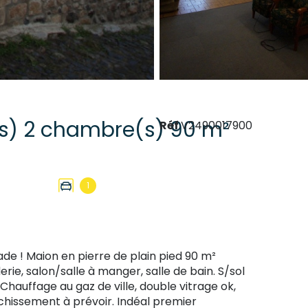
Maison de village 4 pièce(s) 2 chambre(s) 90 m²
Réf
V2490017900
1
de ! Maion en pierre de plain pied 90 m²
e, salon/salle à manger, salle de bain. S/sol
hauffage au gaz de ville, double vitrage ok,
chissement à prévoir. Indéal premier