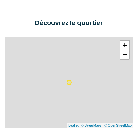
Découvrez le quartier
+
−
Leaflet
|
©
Maps
|
© OpenStreetMap
Jawg