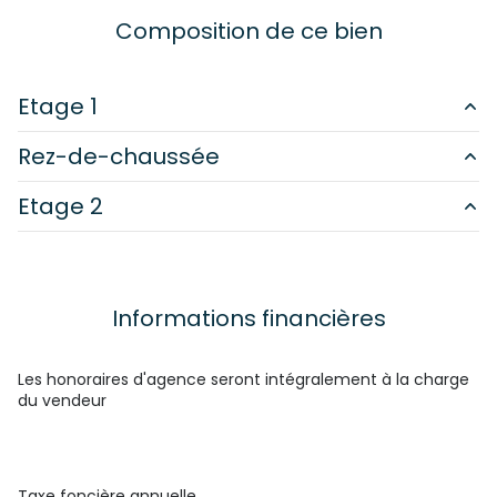
1 salle(s) d'eau
Composition de ce bien
cuisine américaine (équipée)
Etage 1
Chauffage individuel : radiateur (fioul)
Rez-de-chaussée
chambre
m²
1 côté(s) mitoyen(s)
Etage 2
chambre
m²
cuisine
m²
salle d'eau
m²
1 niveau(x)
WC
m²
annexe
m²
WC
m²
cave
m²
cave
Informations financières
annexe
m²
accès handicapé
salon/sejour
m²
Les honoraires d'agence seront intégralement à la charge
du vendeur
Taxe foncière annuelle