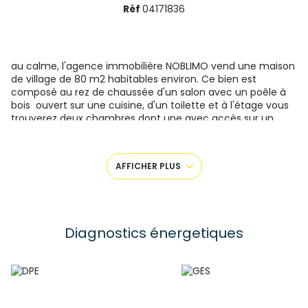
Réf
04171836
au calme, l'agence immobilière NOBLIMO vend une maison
de village de 80 m2 habitables environ. Ce bien est
composé au rez de chaussée d'un salon avec un poêle à
bois ouvert sur une cuisine, d'un toilette et à l'étage vous
trouverez deux chambres dont une avec accès sur un
balcon, d'une salle de bain et d'un toilette. Des combles
vous permettront de créer de la surface supplémentaire.
Cette maison possède également, une chaufferie, une
AFFICHER PLUS
cave et une dépendance. Le tout vous est présenté sur un
terrain de 364 m2.
Pour visiter ce bien, contactez Monique
Les informations sur les risques auxquels ce bien est
Diagnostics énergetiques
exposé sont disponibles sur le site
Géorisques