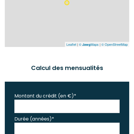
Leaflet
|
©
Maps
|
© OpenStreetMap
Jawg
Calcul des mensualités
Montant du crédit (en €)*
Durée (années)*