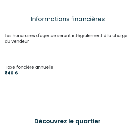
2 salle(s) de bain
1 salle(s) d'eau
Informations financières
cuisine américaine (semi-équipée)
Les honoraires d'agence seront intégralement à la charge
du vendeur
Chauffage individuel : radiateur (fioul)
2 garage(s)
Taxe foncière annuelle
840 €
exposition Sud-Est
1 niveau(x)
vue agréable
Découvrez le quartier
terrasse