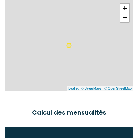
+
−
Leaflet
|
©
Maps
|
© OpenStreetMap
Jawg
Calcul des mensualités