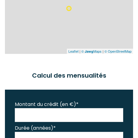
Leaflet
|
©
Maps
|
© OpenStreetMap
Jawg
Calcul des mensualités
Montant du crédit (en €)*
Durée (années)*