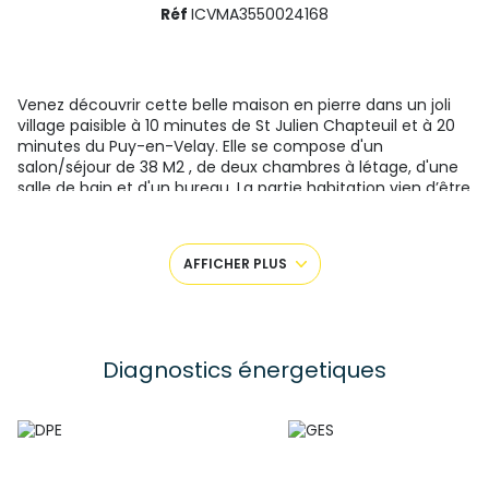
Réf
ICVMA3550024168
Venez découvrir cette belle maison en pierre dans un joli
village paisible à 10 minutes de St Julien Chapteuil et à 20
minutes du Puy-en-Velay. Elle se compose d'un
salon/séjour de 38 M2 , de deux chambres à létage, d'une
salle de bain et d'un bureau. La partie habitation vien d’être
rénové ( isolation / placo / électricité/ double vitrage
bois) . Vous trouverez aussi une grange de 71 m2 , une
écurie de 60 m2 et un garage fermer de de 55M2.
AFFICHER PLUS
Chauffage bois et électrique par radiateur. Un trés beau
terrain de 2300 m2 clôturé compléte se bien. Taxe
foncière environ 600 euros .
Pour plus de renseignements veuillez contacter Mme
Camille Issartel au 0770659164 ;
Diagnostics énergetiques
Agent commercial entrepreneur individuel 8979872800011.
SAS FF Immobilier conseils 33 boulevard Maréchal Fayolle
43000 Le Puy-en-Velay Gérant : Mr Faure Guillaume
Numéro de carte professionnelle CPI 4302 2021 000 000
001- CCI de la Haute Loire valable jusqu’au 03/03/2024 Les
honoraires sont à la charge du vendeur.