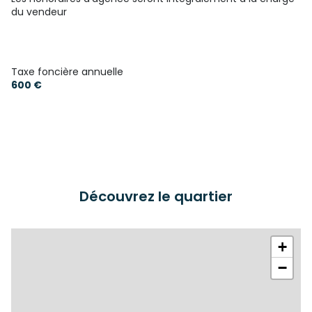
bureau
8.24 m²
du vendeur
Grange
71 m²
Taxe foncière annuelle
600 €
Découvrez le quartier
+
−