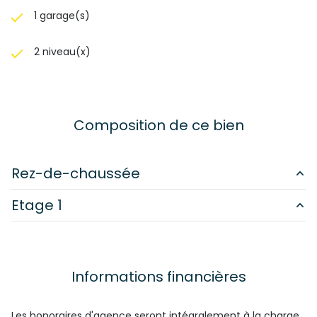
1 garage(s)
2 niveau(x)
Composition de ce bien
Rez-de-chaussée
Etage 1
salon/sejour
38.70 m²
buanderie
13.94 m²
salle de bain
6.92 m²
écurie
60 m²
chambre
10.59 m²
Informations financières
garage
55.2 m²
chambre
11.05 m²
Les honoraires d'agence seront intégralement à la charge