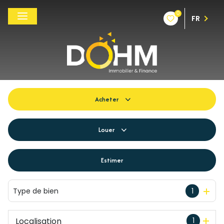
0
FR
Acheter
De l'ancien
Louer
Du neuf
à l'année
Estimer
De l'immo pro
De l'immo pro
Type de bien
1
Localisation
1