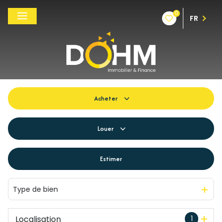
0
FR
Acheter
De l'ancien
Louer
Du neuf
à l'année
Estimer
De l'immo pro
De l'immo pro
Type de bien
Localisation
1