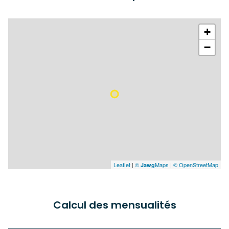
+
−
Leaflet
|
©
Maps
|
© OpenStreetMap
Jawg
Calcul des mensualités