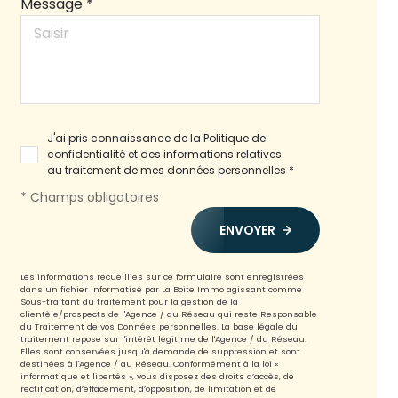
Message *
J'ai pris connaissance de la Politique de
confidentialité et des informations relatives
au traitement de mes données personnelles *
* Champs obligatoires
ENVOYER
Les informations recueillies sur ce formulaire sont enregistrées
dans un fichier informatisé par La Boite Immo agissant comme
Sous-traitant du traitement pour la gestion de la
clientèle/prospects de l'Agence / du Réseau qui reste Responsable
du Traitement de vos Données personnelles. La base légale du
traitement repose sur l'intérêt légitime de l'Agence / du Réseau.
Elles sont conservées jusqu'à demande de suppression et sont
destinées à l'Agence / au Réseau. Conformément à la loi «
informatique et libertés », vous disposez des droits d’accès, de
rectification, d’effacement, d’opposition, de limitation et de