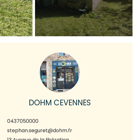
DOHM CEVENNES
0437050000
stephan.seguret@dohm.fr
13 Avenue de la libération