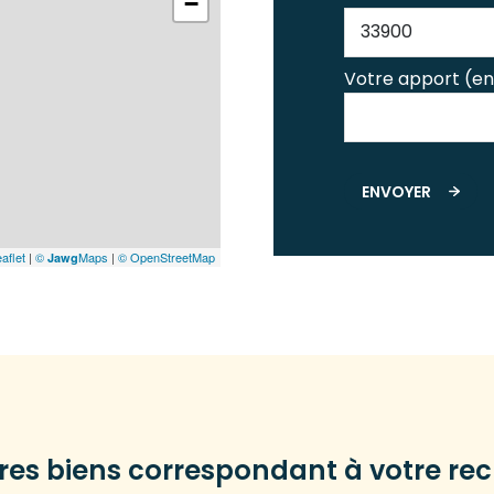
−
Votre apport (en
ENVOYER
aflet
|
©
Maps
|
© OpenStreetMap
Jawg
tres biens correspondant à votre re