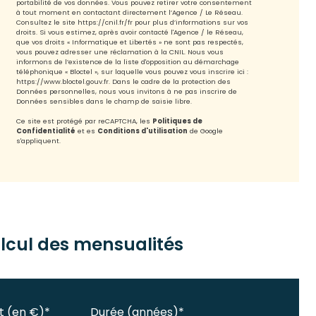
portabilité de vos données. Vous pouvez retirer votre consentement
à tout moment en contactant directement l’Agence / Le Réseau.
Consultez le site
https://cnil.fr/fr
pour plus d’informations sur vos
droits. Si vous estimez, après avoir contacté l'Agence / le Réseau,
que vos droits « Informatique et Libertés » ne sont pas respectés,
vous pouvez adresser une réclamation à la CNIL. Nous vous
informons de l’existence de la liste d'opposition au démarchage
téléphonique « Bloctel », sur laquelle vous pouvez vous inscrire ici :
https://www.bloctel.gouv.fr
. Dans le cadre de la protection des
Données personnelles, nous vous invitons à ne pas inscrire de
Données sensibles dans le champ de saisie libre.
Ce site est protégé par reCAPTCHA, les
Politiques de
Confidentialité
et es
Conditions d'utilisation
de Google
s'appliquent.
lcul des mensualités
t (en €)*
Durée (années)*