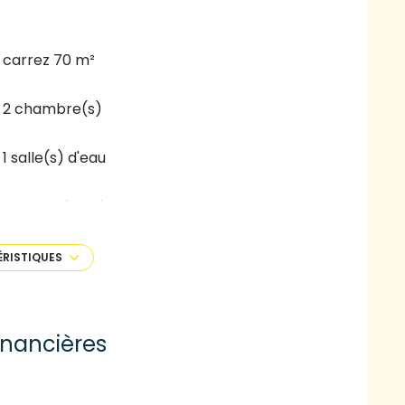
carrez 70 m²
2 chambre(s)
1 salle(s) d'eau
cuisine séparée
1 côté(s) mitoyen(s)
ÉRISTIQUES
cave
inancières