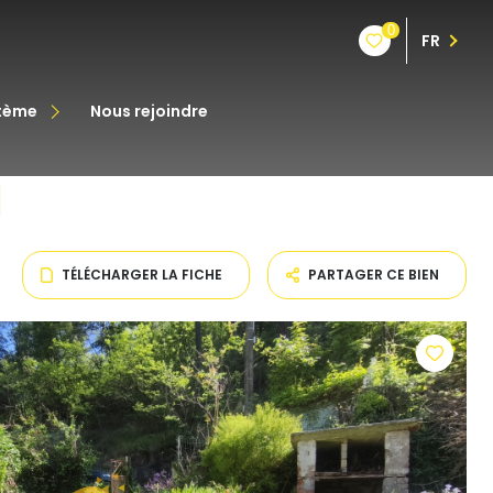
0
FR
stème
nous rejoindre
êt
oine
TÉLÉCHARGER LA FICHE
PARTAGER CE BIEN