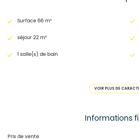
Surface 66 m²
séjour 22 m²
1 salle(s) de bain
construit en 1930
Chauffage individuel : chaudière (fioul)
VOIR PLUS DE CARACT
2 niveau(x)
Informations f
terrasse
Prix de vente