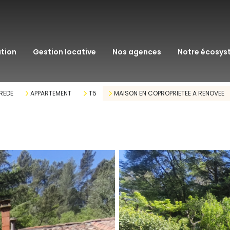
transaction
immo pro
ation
gestion locative
nos agences
notre écosy
assurance
courtage en pr
REDE
APPARTEMENT
T5
MAISON EN COPROPRIETEE A RENOVEE
gestion patrim