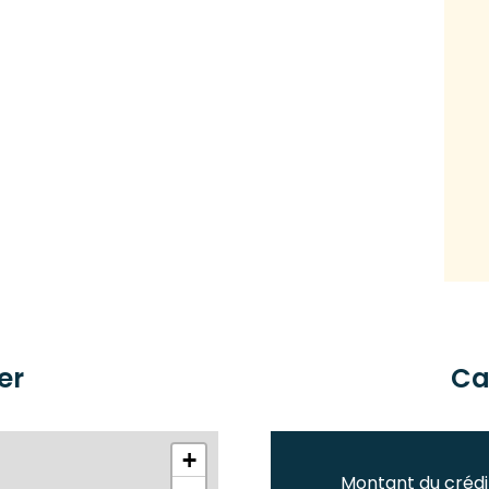
er
Ca
+
Montant du crédi